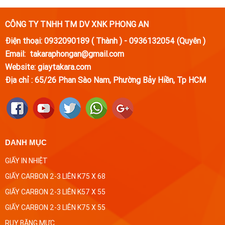
CÔNG TY TNHH TM DV XNK PHONG AN
Điện thoại: 0932090189 ( Thành ) - 0936132054 (Quyên )
Email: takaraphongan@gmail.com
Website: giaytakara.com
Địa chỉ :
65/26 Phan Sào Nam, Phường Bảy Hiền, Tp HCM
DANH MỤC
GIẤY IN NHIỆT
GIẤY CARBON 2-3 LIÊN K75 X 68
GIẤY CARBON 2-3 LIÊN K57 X 55
GIẤY CARBON 2-3 LIÊN K75 X 55
RUY BĂNG MỰC