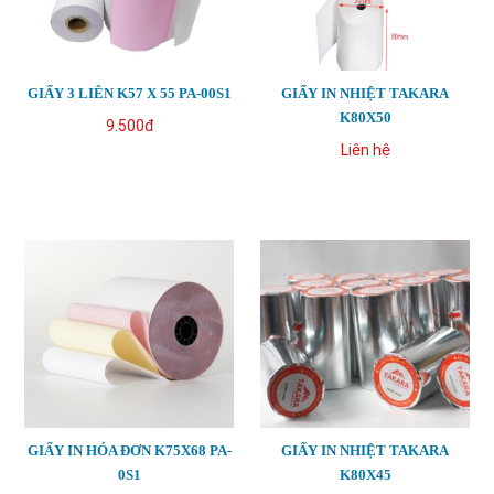
GIẤY 3 LIÊN K57 X 55 PA-00S1
GIẤY IN NHIỆT TAKARA
K80X50
9.500đ
Liên hệ
GIẤY IN HÓA ĐƠN K75X68 PA-
GIẤY IN NHIỆT TAKARA
0S1
K80X45