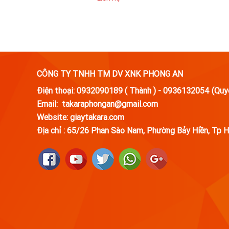
CÔNG TY TNHH TM DV XNK PHONG AN
Điện thoại: 0932090189 ( Thành ) - 0936132054 (Quy
Email: takaraphongan@gmail.com
Website: giaytakara.com
Địa chỉ :
65/26 Phan Sào Nam, Phường Bảy Hiền, Tp