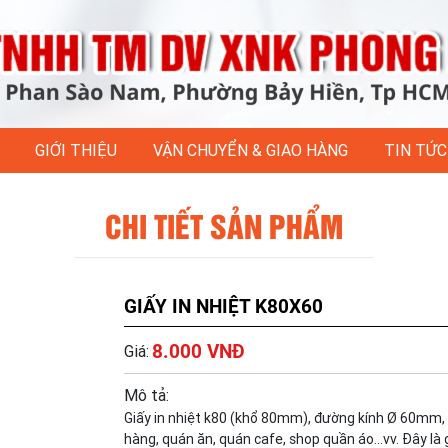
GIỚI THIỆU
VẬN CHUYỂN & GIAO HÀNG
TIN TỨC
CHI TIẾT SẢN PHẨM
GIẤY IN NHIỆT K80X60
8.000 VNĐ
Giá:
Mô tả:
Giấy in nhiệt k80 (khổ 80mm), đường kính Ø 60mm, d
hàng, quán ăn, quán cafe, shop quần áo...vv. Đây là g