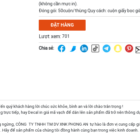
(không cần mực in).
Đóng gói: 50cuộn/thùng Quy cách: cuộn giấy bọc gi
ĐẶT HÀNG
Lượt xem:
701
Chia sẻ:
uý khách hàng lời chúc sức khỏe, bình an và lời chào trân trọng !
g trực tiếp, hay Decal in giá mã vạch để dán lên sản phẩm đã trở nên thông dụ
g ngừng, CÔNG TY TNHH TM DV XNK PHONG AN tự hào là đơn vị cung cấp giấy in b
m. Hãy để sản phẩm của chúng tôi đồng hành cùng bạn trong việc kinh doanh.