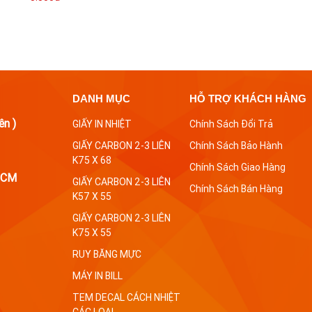
DANH MỤC
HỖ TRỢ KHÁCH HÀNG
ên )
GIẤY IN NHIỆT
Chính Sách Đổi Trả
GIẤY CARBON 2-3 LIÊN
Chính Sách Bảo Hành
K75 X 68
Chính Sách Giao Hàng
 HCM
GIẤY CARBON 2-3 LIÊN
Chính Sách Bán Hàng
K57 X 55
GIẤY CARBON 2-3 LIÊN
K75 X 55
RUY BĂNG MỰC
MÁY IN BILL
TEM DECAL CÁCH NHIỆT
CÁC LOẠI