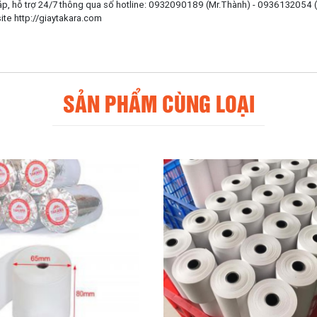
áp, hỗ trợ 24/7 thông qua số hotline: 0932090189 (Mr.Thành) - 0936132054
te http://giaytakara.com
SẢN PHẨM CÙNG LOẠI