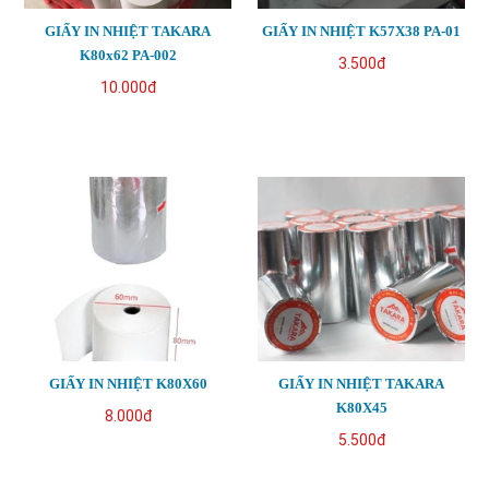
GIẤY IN NHIỆT TAKARA
GIẤY IN NHIỆT K57X38 PA-01
K80x62 PA-002
3.500đ
10.000đ
GIẤY IN NHIỆT K80X60
GIẤY IN NHIỆT TAKARA
K80X45
8.000đ
5.500đ