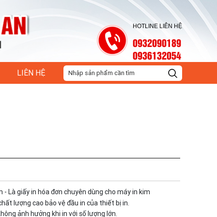
HOTLINE LIÊN HỆ
0932090189
0936132054
LIÊN HỆ
m
- Là giấy in hóa đơn chuyên dùng cho máy in kim
hất lượng cao bảo vệ đầu in của thiết bị in.
không ảnh hưởng khi in với số lượng lớn.