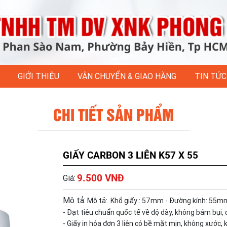
GIỚI THIỆU
VẬN CHUYỂN & GIAO HÀNG
TIN TỨC
CHI TIẾT SẢN PHẨM
GIẤY CARBON 3 LIÊN K57 X 55
9.500 VNĐ
Giá:
Mô tả:
Mô tả:
Khổ giấy : 57mm
- Đường kính: 55m
- Đạt tiêu chuẩn quốc tế về độ dày, không bám bụi, c
- Giấy in hóa đơn 3 liên có bề mặt mịn, không xước, 