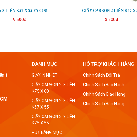
 3 LIÊN K57 X 55 PA-00S1
GIẤY CARBON 2 LIÊN K57 X 
9.500đ
8.500đ
DANH MỤC
HỖ TRỢ KHÁCH HÀNG
ên )
GIẤY IN NHIỆT
Chính Sách Đổi Trả
GIẤY CARBON 2-3 LIÊN
Chính Sách Bảo Hành
K75 X 68
Chính Sách Giao Hàng
 HCM
GIẤY CARBON 2-3 LIÊN
Chính Sách Bán Hàng
K57 X 55
GIẤY CARBON 2-3 LIÊN
K75 X 55
RUY BĂNG MỰC