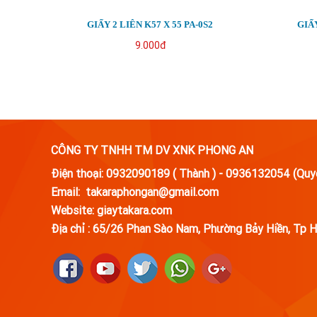
GIẤY 2 LIÊN K57 X 55 PA-0S2
GIẤY
9.000đ
CÔNG TY TNHH TM DV XNK PHONG AN
Điện thoại: 0932090189 ( Thành ) - 0936132054 (Quy
Email: takaraphongan@gmail.com
Website: giaytakara.com
Địa chỉ :
65/26 Phan Sào Nam, Phường Bảy Hiền, Tp