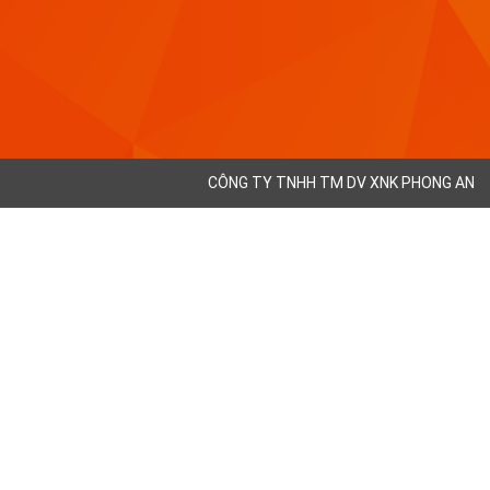
CÔNG TY TNHH TM DV XNK PHONG AN