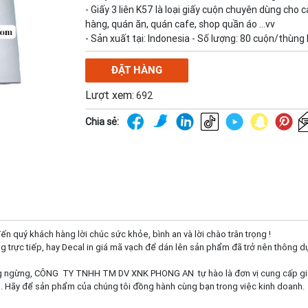
- Giấy 3 liên K57 là loại giấy cuộn chuyên dùng cho 
hàng, quán ăn, quán cafe, shop quần áo …vv
- Sản xuất tại: Indonesia - Số lượng: 80 cuộn/thùng
ĐẶT HÀNG
Lượt xem:
692
Chia sẻ:
uý khách hàng lời chúc sức khỏe, bình an và lời chào trân trọng !
g trực tiếp, hay Decal in giá mã vạch để dán lên sản phẩm đã trở nên thông dụ
g ngừng, CÔNG TY TNHH TM DV XNK PHONG AN tự hào là đơn vị cung cấp giấy in b
m. Hãy để sản phẩm của chúng tôi đồng hành cùng bạn trong việc kinh doanh.