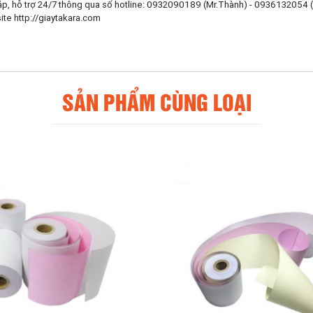
áp, hỗ trợ 24/7 thông qua số hotline: 0932090189 (Mr.Thành) - 0936132054
te http://giaytakara.com
SẢN PHẨM CÙNG LOẠI